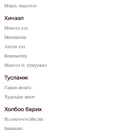
Мэдээ, мэдээлэл
Хичээл
Монгол хэл
Математик
Англи хэл
Компьютер
Монгол ёс хүмүүжил
Тусламж
Гарын авлага
Худалдан авалт
Холбоо барих
fb.com/www.bbe.mn
Instagram