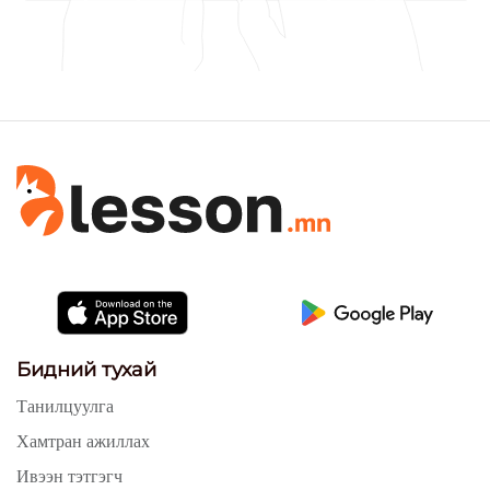
Бидний тухай
Танилцуулга
Хамтран ажиллах
Ивээн тэтгэгч