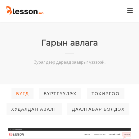
Togg
navi
Гарын авлага
Зураг дээр дараад зааврыг үзээрэй.
БҮГД
БҮРТГҮҮЛЭХ
ТОХИРГОО
ХУДАЛДАН АВАЛТ
ДААЛГАВАР БЭЛДЭХ