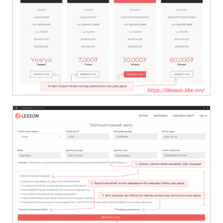
Туршилтын хувилбар сонгосон бол банкны мэдээлэл
харагдахгүй ба нөхцөлийг хүлээн зөвшөөрч байгаа дээр
дараад идэвхжүүлэх товч дээр дарна.
Төлбөртэй холбоотой асуудлыг ажлын өдрийн 09:00-
17:00 цагт 99141394 утсаар эсвэл info@blesson.mn
хаягаар тодруулна уу.