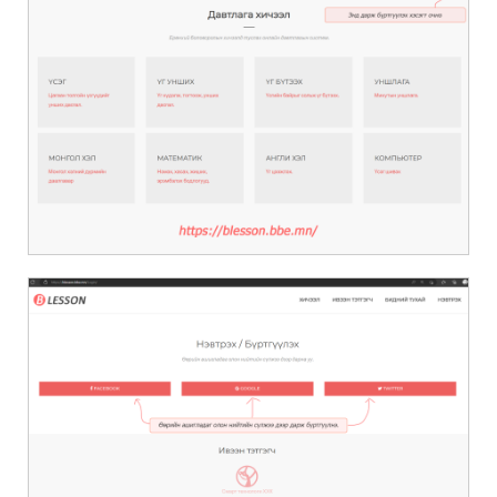
Та интернет хөтөч ашиглахаа мартаж болохгүй шүү.
(Chrome, Edge, Safari, Firebox г.м)