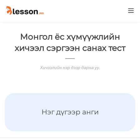
Togg
navi
Монгол ёс хүмүүжлийн
хичээл сэргээн санах тест
Хичээлийн нэр дээр дарна уу.
Нэг дүгээр анги