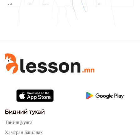
alt
alt
space
ctrl
Бидний тухай
Танилцуулга
Хамтран ажиллах