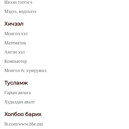
Ивээн тэтгэгч
Мэдээ, мэдээлэл
Хичээл
Монгол хэл
Математик
Англи хэл
Компьютер
Монгол ёс хүмүүжил
Тусламж
Гарын авлага
Худалдан авалт
Холбоо барих
fb.com/www.bbe.mn