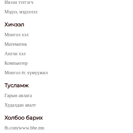
Ивээн тэтгэгч
Мэдээ, мэдээлэл
Хичээл
Монгол хэл
Математик
Англи хэл
Компьютер
Монгол ёс хүмүүжил
Тусламж
Гарын авлага
Худалдан авалт
Холбоо барих
fb.com/www.bbe.mn