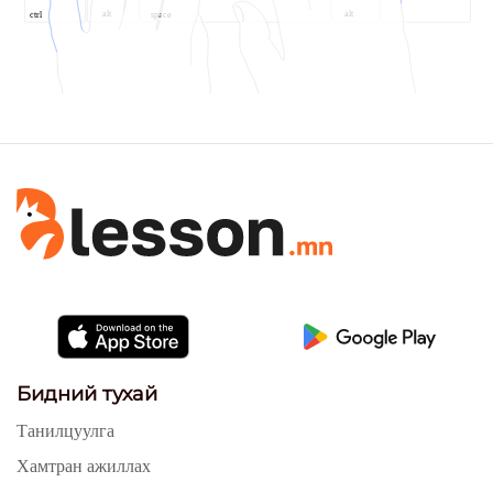
alt
alt
space
ctrl
Бидний тухай
Танилцуулга
Хамтран ажиллах