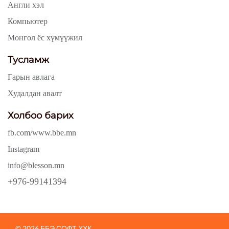
Англи хэл
Компьютер
Монгол ёс хүмүүжил
Тусламж
Гарын авлага
Худалдан авалт
Холбоо барих
fb.com/www.bbe.mn
Instagram
info@blesson.mn
+976-99141394
© 2026 ББЭ СОФТ ХХК