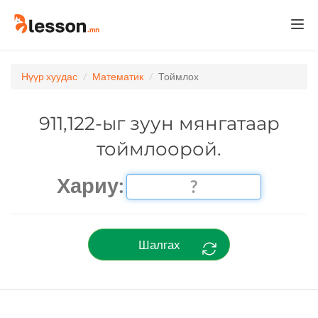
Togg
navi
Нүүр хуудас
Математик
Тоймлох
911,122-ыг зуун мянгатаар
тоймлоорой.
Хариу:
Шалгах