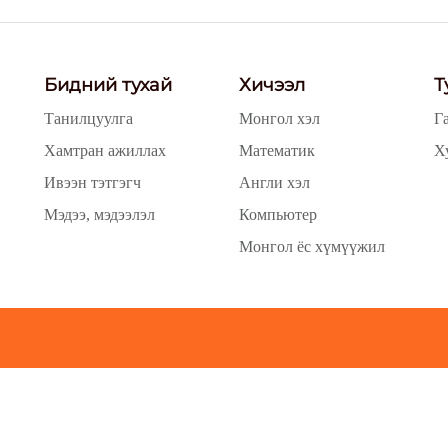
Бидний тухай
Хичээл
Т
Танилцуулга
Монгол хэл
Г
Хамтран ажиллах
Математик
Х
Ивээн тэтгэгч
Англи хэл
Мэдээ, мэдээлэл
Компьютер
Монгол ёс хүмүүжил