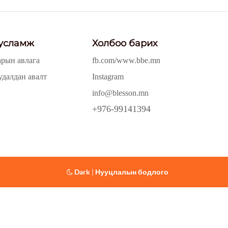
усламж
Холбоо барих
арын авлага
fb.com/www.bbe.mn
удалдан авалт
Instagram
info@blesson.mn
+976-99141394
Dark
|
Нууцлалын бодлого