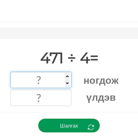
471 ÷ 4=
ногдож
үлдэв
Шалгах