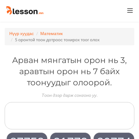
Togg
navi
Нүүр хуудас
Математик
5 оронтой тоон дотроос тохирох тоог олох
Арван мянгатын орон нь 3,
аравтын орон нь 7 байх
тоонуудыг олоорой.
Тоон дээр дарж сонгоно уу.