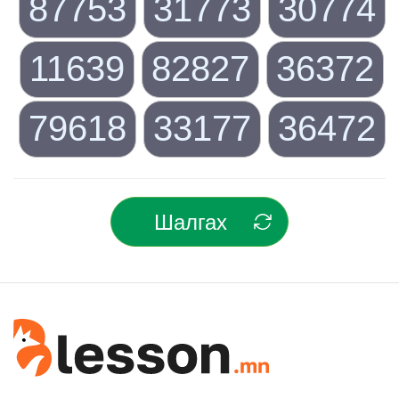
87753
31773
30774
11639
82827
36372
79618
33177
36472
Шалгах