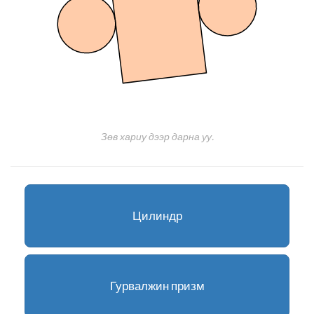
Зөв хариу дээр дарна уу.
Цилиндр
Гурвалжин призм