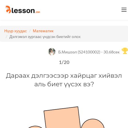
To
na
Нүүр хуудас
Математик
Дэлгэмэл зургаас үндсэн биетийг олох
Б.Мишээл (S24100002) - 30.68сек
1
/
20
Дараах дэлгээсээр хайрцаг хийвэл
аль биет үүсэх вэ?