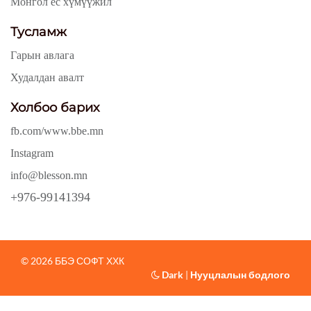
Монгол ёс хүмүүжил
Тусламж
Гарын авлага
Худалдан авалт
Холбоо барих
fb.com/www.bbe.mn
Instagram
info@blesson.mn
+976-99141394
© 2026 ББЭ СОФТ ХХК
Dark
|
Нууцлалын бодлого