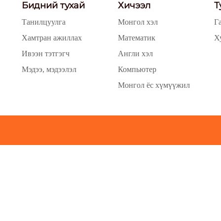
Бидний тухай
Хичээл
Т
Танилцуулга
Монгол хэл
Г
Хамтран ажиллах
Математик
Х
Ивээн тэтгэгч
Англи хэл
Мэдээ, мэдээлэл
Компьютер
Монгол ёс хүмүүжил