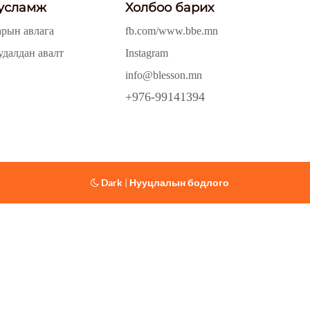
усламж
Холбоо барих
арын авлага
fb.com/www.bbe.mn
удалдан авалт
Instagram
info@blesson.mn
+976-99141394
Dark
|
Нууцлалын бодлого