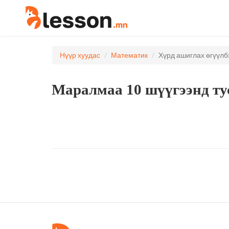
Нүүр хуудас
Математик
Хүрд ашиглах өгүүлб
Маралмаа 10 шүүгээнд тус