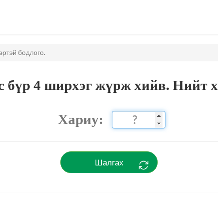
эртэй бодлого.
 бүр 4 ширхэг жүрж хийв. Нийт х
Хариу:
Шалгах