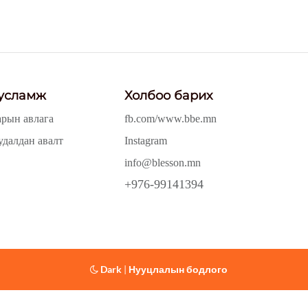
усламж
Холбоо барих
арын авлага
fb.com/www.bbe.mn
удалдан авалт
Instagram
info@blesson.mn
+976-99141394
Dark
|
Нууцлалын бодлого