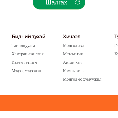
Шалгах
Бидний тухай
Хичээл
Т
Танилцуулга
Монгол хэл
Г
Хамтран ажиллах
Математик
Х
Ивээн тэтгэгч
Англи хэл
Мэдээ, мэдээлэл
Компьютер
Монгол ёс хүмүүжил