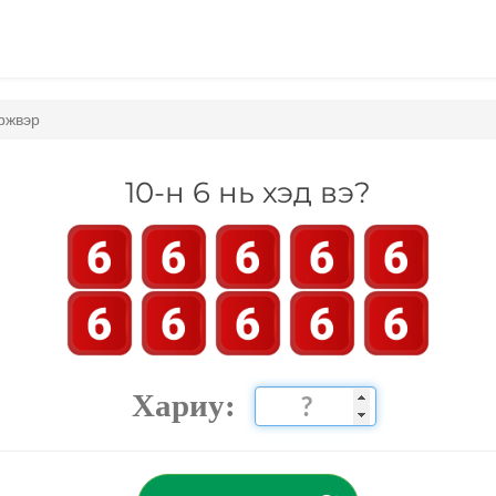
үржвэр
10-н 6 нь хэд вэ?
Хариу: