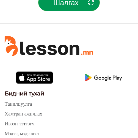
Шалгах
Бидний тухай
Танилцуулга
Хамтран ажиллах
Ивээн тэтгэгч
Мэдээ, мэдээлэл