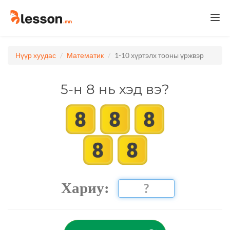
Togg
navi
Нүүр хуудас
Математик
1-10 хүртэлх тооны үржвэр
5-н 8 нь хэд вэ?
Хариу: