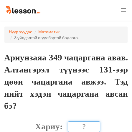
Togg
navi
Нүүр хуудас
Математик
3 үйлдэлтэй өгүүлбэртэй бодлого.
Ариунзаяа 349 чацаргана авав.
Алтангэрэл түүнээс 131-ээр
цөөн чацаргана авжээ. Тэд
нийт хэдэн чацаргана авсан
бэ?
Хариу: