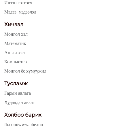
Ивээн тэтгэгч
Мэдээ, мэдээлэл
Хичээл
Монгол хэл
Математик
Англи хэл
Компьютер
Монгол ёс хүмүүжил
Тусламж
Гарын авлага
Худалдан авалт
Холбоо барих
fb.com/www.bbe.mn