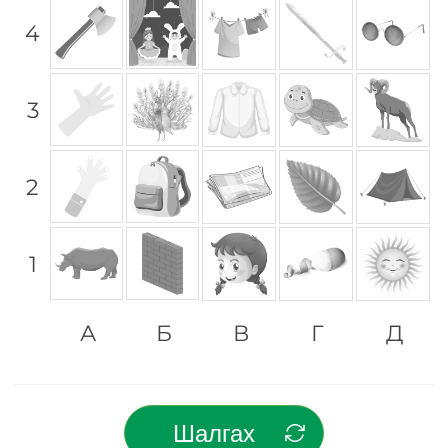
4
3
2
1
А
Б
В
Г
Д
Шалгах