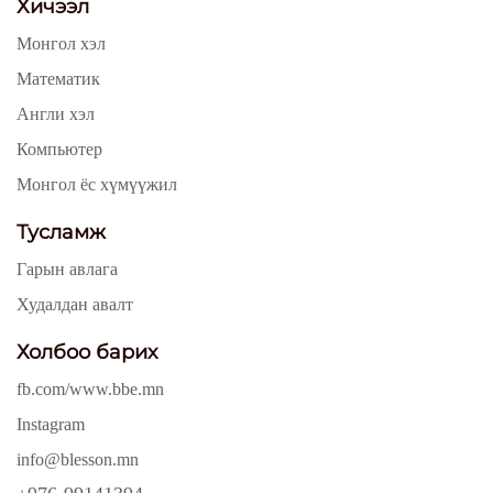
Хичээл
Монгол хэл
Математик
Англи хэл
Компьютер
Монгол ёс хүмүүжил
Тусламж
Гарын авлага
Худалдан авалт
Холбоо барих
fb.com/www.bbe.mn
Instagram
info@blesson.mn