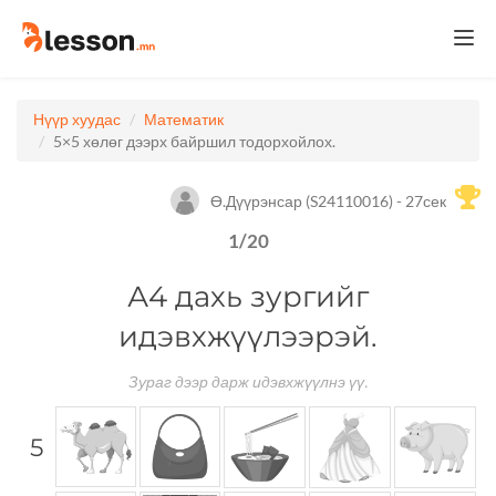
Togg
navi
Нүүр хуудас
Математик
5×5 хөлөг дээрх байршил тодорхойлох.
Ө.Дүүрэнсар (S24110016) - 27сек
1
/
20
А4 дахь зургийг
идэвхжүүлээрэй.
Зураг дээр дарж идэвхжүүлнэ үү.
5