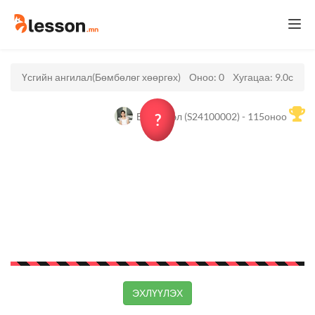
Togg
navi
Үсгийн ангилал(Бөмбөлөг хөөргөх)
Оноо:
0
Хугацаа:
9.0
с
Б.Мишээл (S24100002) - 115оноо
?
ЭХЛҮҮЛЭХ