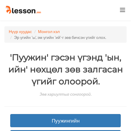
Togg
navi
Нүүр хуудас
Монгол хэл
Эр үгийн 'ы', эм үгийн 'ий'-г зөв бичсэн үгийг олох.
'Пуужин' гэсэн үгэнд 'ын,
ийн' нөхцөл зөв залгасан
үгийг олоорой.
Зөв хариултыг сонгоорой.
Пуужингийн