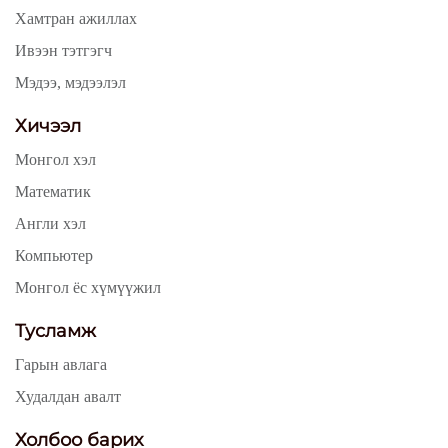
Хамтран ажиллах
Ивээн тэтгэгч
Мэдээ, мэдээлэл
Хичээл
Монгол хэл
Математик
Англи хэл
Компьютер
Монгол ёс хүмүүжил
Тусламж
Гарын авлага
Худалдан авалт
Холбоо барих