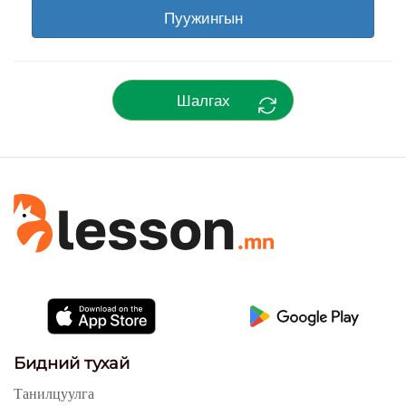
Пуужингын
Шалгах
Бидний тухай
Танилцуулга