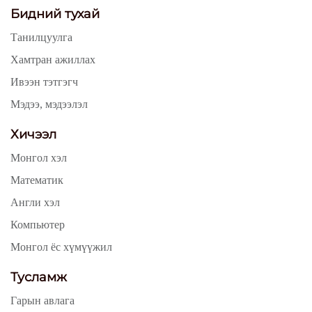
Бидний тухай
Танилцуулга
Хамтран ажиллах
Ивээн тэтгэгч
Мэдээ, мэдээлэл
Хичээл
Монгол хэл
Математик
Англи хэл
Компьютер
Монгол ёс хүмүүжил
Тусламж
Гарын авлага