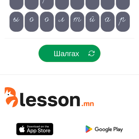
ы
о
о
л
т
й
а
р
Шалгах