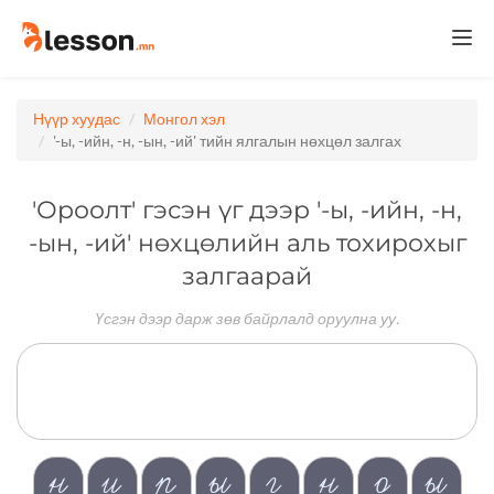
Togg
navi
Нүүр хуудас
Монгол хэл
'-ы, -ийн, -н, -ын, -ий' тийн ялгалын нөхцөл залгах
'Ороолт' гэсэн үг дээр '-ы, -ийн, -н,
-ын, -ий' нөхцөлийн аль тохирохыг
залгаарай
Үсгэн дээр дарж зөв байрлалд оруулна уу.
н
и
р
ы
г
н
о
ы