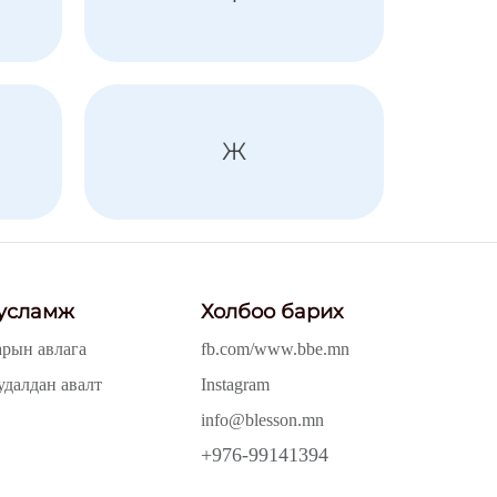
Ж
усламж
Холбоо барих
арын авлага
fb.com/www.bbe.mn
удалдан авалт
Instagram
info@blesson.mn
+976-99141394