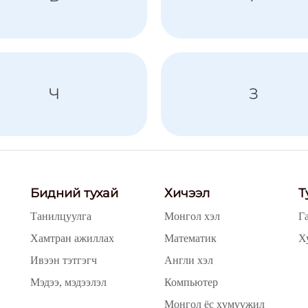
Ч
З
Бидний тухай
Хичээл
Т
Танилцуулга
Монгол хэл
Г
Хамтран ажиллах
Математик
Х
Ивээн тэтгэгч
Англи хэл
Мэдээ, мэдээлэл
Компьютер
Монгол ёс хүмүүжил