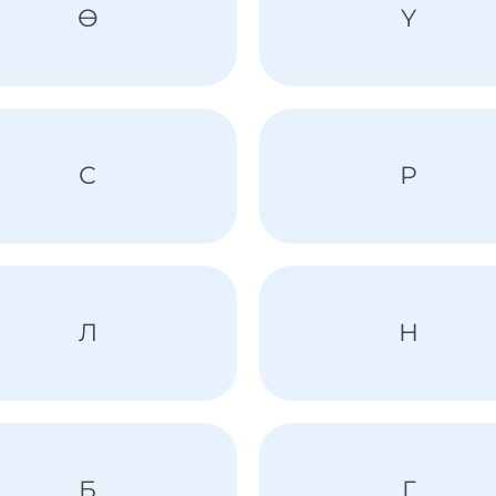
Ө
Ү
С
Р
Л
Н
Б
Г