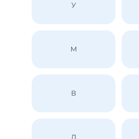
У
М
В
Д