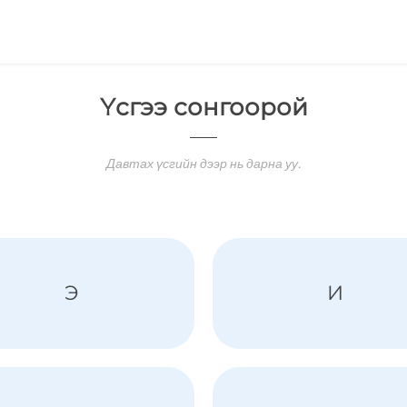
Үсгээ сонгоорой
Давтах үсгийн дээр нь дарна уу.
Э
И