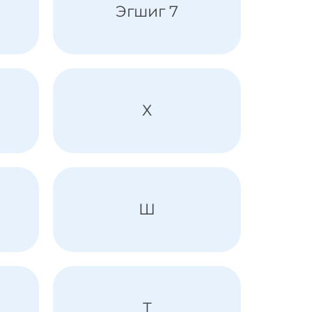
Эгшиг 7
Х
Ш
Т