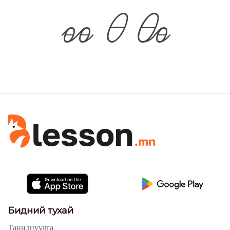
өө
Ө
Өө
Бидний тухай
Танилцуулга