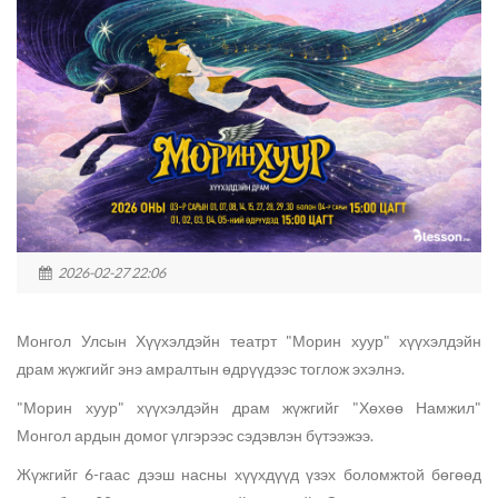
2026-02-27 22:06
Монгол Улсын Хүүхэлдэйн театрт "Морин хуур" хүүхэлдэйн
драм жүжгийг энэ амралтын өдрүүдээс тоглож эхэлнэ.
"Морин хуур" хүүхэлдэйн драм жүжгийг "Хөхөө Намжил"
Монгол ардын домог үлгэрээс сэдэвлэн бүтээжээ.
Жүжгийг 6-гаас дээш насны хүүхдүүд үзэх боломжтой бөгөөд