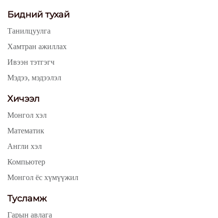
Бидний тухай
Танилцуулга
Хамтран ажиллах
Ивээн тэтгэгч
Мэдээ, мэдээлэл
Хичээл
Монгол хэл
Математик
Англи хэл
Компьютер
Монгол ёс хүмүүжил
Тусламж
Гарын авлага