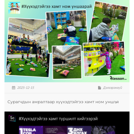
2025-12-15
Дэлгэрэнгүй
Сурагчдын амралтаар хүүхэдтэйгээ хамт ном уншъя