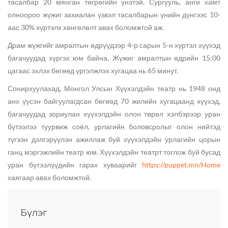
тасалбар 20 мянган төгрөгийн үнэтэй. Сургууль, анги хамт
олноороо жүжиг захиалан үзвэл тасалбарын үнийн дүнгээс 10-
аас 30% хүртэлх хөнгөлөлт авах боломжтой аж.
Драм жүжгийг амралтын өдрүүдээр 4-р сарын 5-н хүртэл хүүхэд
багачуудад хүргэх юм байна. Жүжиг амралтын өдрийн 15:00
цагаас эхлэх бөгөөд үргэлжлэх хугацаа нь 65 минут.
Сонирхуулахад, Монгол Улсын Хүүхэлдэйн театр нь 1948 онд
анх үүсэн байгуулагдсан бөгөөд 70 жилийн хугацаанд хүүхэд,
багачуудад зориулан хүүхэлдэйн олон төрөл хэлбэрээр уран
бүтээлээ туурвиж соёл, урлагийн боловсролыг олон нийтэд
түгээн дэлгэрүүлэн ажиллаж буй хүүхэлдэйн урлагийн цорын
ганц мэргэжлийн театр юм. Хүүхэлдэйн театрт тоглож буй бусад
уран бүтээлүүдийн гарах хуваарийг
https://puppet.mn/Home
хаягаар авах боломжтой.
Бүлэг