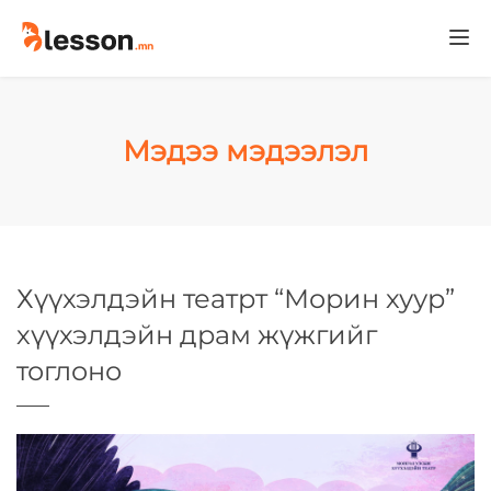
Togg
navi
Мэдээ мэдээлэл
Хүүхэлдэйн театрт “Морин хуур”
хүүхэлдэйн драм жүжгийг
тоглоно