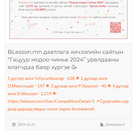
BLesson.mn давтлага хичээлийн сайтын
“Гацуур модоо чимье 2024” уралдааны
ялагчдаа баяр хүргэе 🥳
1 дүгээр анги Ч.Хүсэлбаатар - 628 🌟 2 дугаар анги
О.Мөнхтүшиг - 147 🌟 3 дугаар анги Р.Урангоо - 40 🌟 4 дүгээр
анги Б.Мишээл - 2,219 🌟
https://blesson.mn/User/CompetitionDetail/1 📌Сурагчийн нэр
дээр дараад явцын оноог харах боломжтой.
2024-12-23
Дэлгэрэнгүй