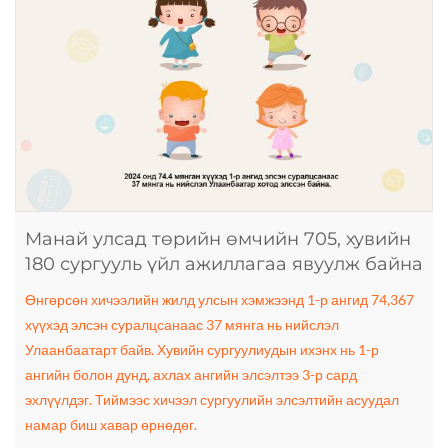
Манай улсад төрийн өмчийн 705, хувийн
180 сургууль үйл ажиллагаа явуулж байна
Өнгөрсөн хичээлийн жилд улсын хэмжээнд 1-р ангид 74,367
хүүхэд элсэн суралцсанаас 37 мянга нь нийслэл
Улаанбаатарт байв. Хувийн сургуулиудын ихэнх нь 1-р
ангийн болон дунд, ахлах ангийн элсэлтээ 3-р сард
эхлүүлдэг. Тиймээс хичээл сургуулийн элсэлтийн асуудал
намар биш хавар өрнөдөг.