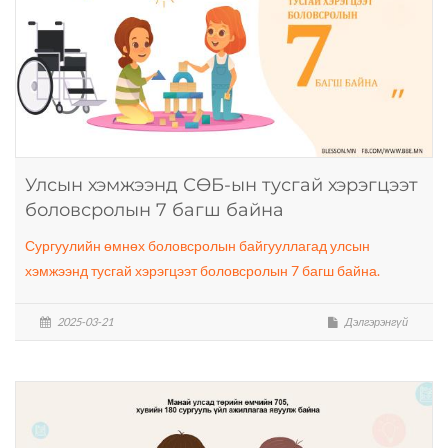
Улсын хэмжээнд СӨБ-ын тусгай хэрэгцээт
боловсролын 7 багш байна
Сургуулийн өмнөх боловсролын байгууллагад улсын
хэмжээнд тусгай хэрэгцээт боловсролын 7 багш байна.
2025-03-21
Дэлгэрэнгүй