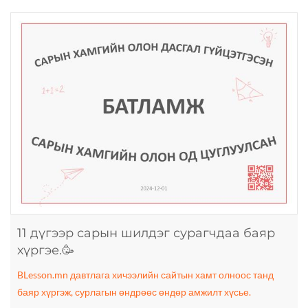
11 дүгээр сарын шилдэг сурагчдаа баяр
хүргэе.🥳
BLesson.mn давтлага хичээлийн сайтын хамт олноос танд
баяр хүргэж, сурлагын өндрөөс өндөр амжилт хүсье.