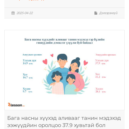
2025-04-22
Дэлгэрэнгүй
Бага насны хүүхэд аливааг танин мэдэхэд
ээжүүдйин оролцоо 37.9 хувьтай бол