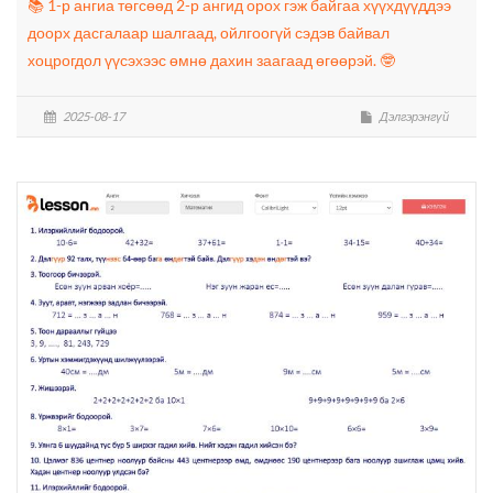
📚 1-р ангиа төгсөөд 2-р ангид орох гэж байгаа хүүхдүүддээ
доорх дасгалаар шалгаад, ойлгоогүй сэдэв байвал
хоцрогдол үүсэхээс өмнө дахин заагаад өгөөрэй. 🤓
2025-08-17
Дэлгэрэнгүй