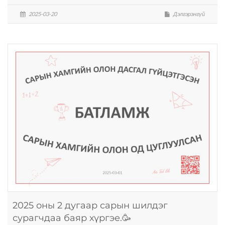
2025-03-20
Дэлгэрэнгүй
2025 оны 2 дугаар сарын шилдэг
сурагчдаа баяр хүргэе.🥳