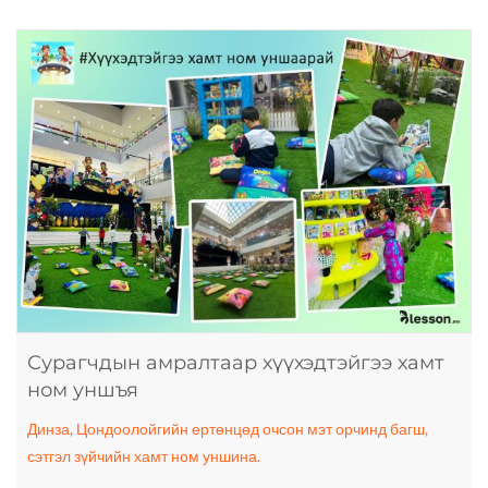
Сурагчдын амралтаар хүүхэдтэйгээ хамт
ном уншъя
Динза, Цондоолойгийн ертөнцөд очсон мэт орчинд багш,
сэтгэл зүйчийн хамт ном уншина.