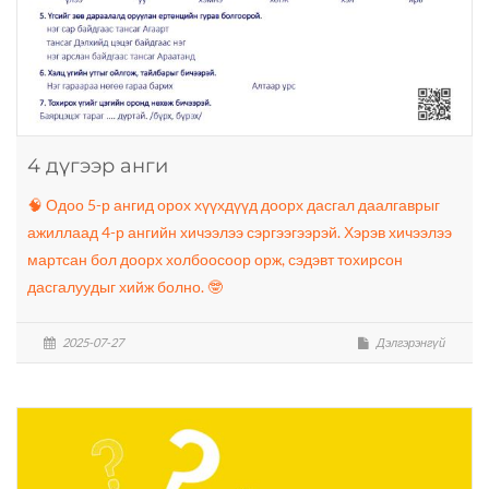
4 дүгээр анги
🧠 Одоо 5-р ангид орох хүүхдүүд доорх дасгал даалгаврыг
ажиллаад 4-р ангийн хичээлээ сэргээгээрэй. Хэрэв хичээлээ
мартсан бол доорх холбоосоор орж, сэдэвт тохирсон
дасгалуудыг хийж болно. 🤓
2025-07-27
Дэлгэрэнгүй