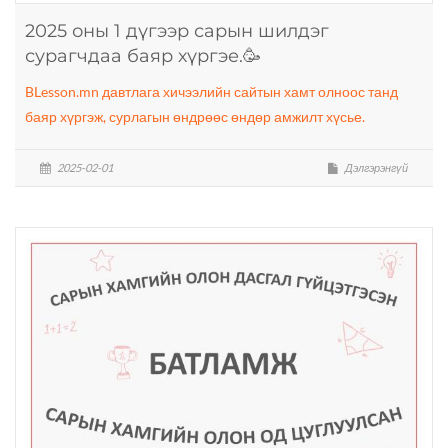
2025 оны 1 дүгээр сарын шилдэг
сурагчдаа баяр хүргэе.🥳
BLesson.mn давтлага хичээлийн сайтын хамт олноос танд
баяр хүргэж, сурлагын өндрөөс өндөр амжилт хүсье.
2025-02-01
Дэлгэрэнгүй