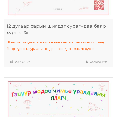
12 дугаар сарын шилдэг сурагчдаа баяр
хүргэе.🥳
BLesson.mn давтлага хичээлийн сайтын хамт олноос танд
баяр хүргэж, сурлагын өндрөөс өндөр амжилт хүсье.
2025-01-01
Дэлгэрэнгүй