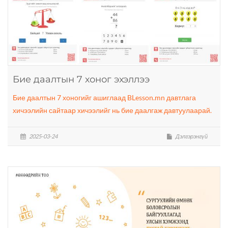
Бие даалтын 7 хоног эхэллээ
Бие даалтын 7 хоногийг ашиглаад BLesson.mn давтлага
хичээлийн сайтаар хичээлийг нь бие даалгаж давтуулаарай.
2025-03-24
Дэлгэрэнгүй