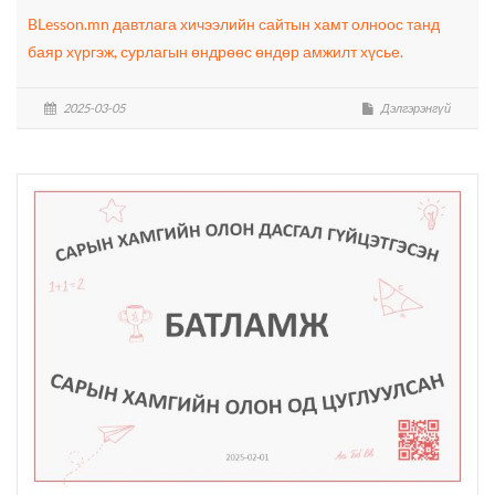
BLesson.mn давтлага хичээлийн сайтын хамт олноос танд
баяр хүргэж, сурлагын өндрөөс өндөр амжилт хүсье.
2025-03-05
Дэлгэрэнгүй