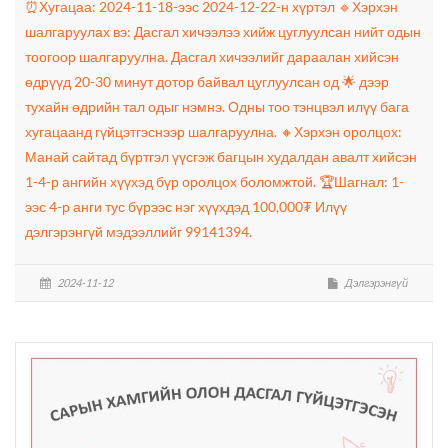
⏰Хугацаа: 2024-11-18-ээс 2024-12-22-н хүртэл 🔹Хэрхэн
шалгаруулах вэ: Дасгал хичээлээ хийж цуглуулсан нийт одын
тоогоор шалгаруулна. Дасгал хичээлийг дараалан хийсэн
өдрүүд 20-30 минут дотор байвал цуглуулсан од 🌟 дээр
тухайн өдрийн тал одыг нэмнэ. Одны тоо тэнцвэл илүү бага
хугацаанд гүйцэтгэснээр шалгаруулна. 🔸Хэрхэн оролцох:
Манай сайтад бүртгэл үүсгэж багцын худалдан авалт хийсэн
1-4-р ангийн хүүхэд бүр оролцох боломжтой. 🏆Шагнал: 1-
ээс 4-р анги тус бүрээс нэг хүүхдэд 100,000₮ Илүү
дэлгэрэнгүй мэдээллийг 99141394.
2024-11-12
Дэлгэрэнгүй