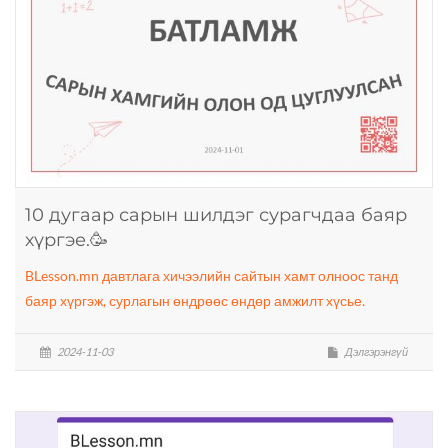
10 дугаар сарын шилдэг сурагчдаа баяр
хүргэе.🥳
BLesson.mn давтлага хичээлийн сайтын хамт олноос танд
баяр хүргэж, сурлагын өндрөөс өндөр амжилт хүсье.
2024-11-03
Дэлгэрэнгүй