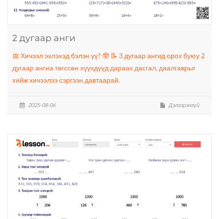
2 дугаар анги
📅 Хичээл эхлэхэд бэлэн үү? 🤓 📝 3 дугаар ангид орох буюу 2
дугаар ангиа төгссөн хүүхдүүд дараах дасгал, даалгаврыг
хийж хичээлээ сэргээн давтаарай.
2025-08-06
Дэлгэрэнгүй