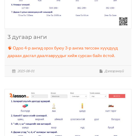
3 дугаар анги
🧠 Одоо 4-р ангид орох буюу 3-р ангиа төгссөн хүүхдүүд
дараах дасгал даалгавруудыг хийж сурсан байх ёстой.
2025-08-01
Дэлгэрэнгүй