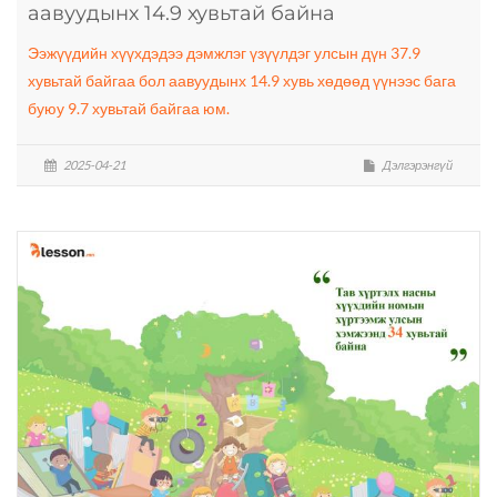
аавуудынх 14.9 хувьтай байна
Ээжүүдийн хүүхдэдээ дэмжлэг үзүүлдэг улсын дүн 37.9
хувьтай байгаа бол аавуудынх 14.9 хувь хөдөөд үүнээс бага
буюу 9.7 хувьтай байгаа юм.
2025-04-21
Дэлгэрэнгүй