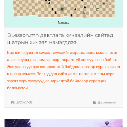
BLesson.mn давтлага хичээлийн сайтад
шатрын хичээл нэмэгдлээ
Бид шинэ дасгал хичээл, хүүхдийг амраах, шинэ мэдлэг олж
авах оюуны тоглоом зэргээр тасралтгүй хөгжүүлсээр байна.
Энэ удаа хүүхдэд сонирхолтой байдлаар шатар сурах хичээл
шинээр нэмлээ. Зөв нүүдэл хийж жимс, ногоо, амьтны дүрс
зэрэгт хүрч хүүхдүүд сонирхолтой байдлаар суралцах
боломжтой.
2026-07-02
Дэлгэрэнгүй