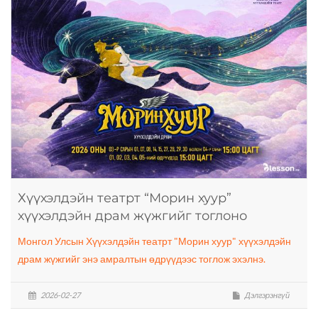
Хүүхэлдэйн театрт “Морин хуур”
хүүхэлдэйн драм жүжгийг тоглоно
Монгол Улсын Хүүхэлдэйн театрт "Морин хуур" хүүхэлдэйн
драм жүжгийг энэ амралтын өдрүүдээс тоглож эхэлнэ.
2026-02-27
Дэлгэрэнгүй