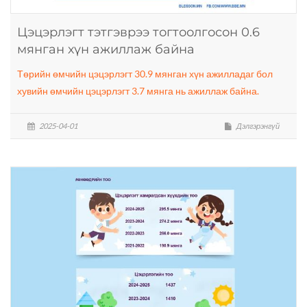
Цэцэрлэгт тэтгэврээ тогтоолгосон 0.6
мянган хүн ажиллаж байна
Төрийн өмчийн цэцэрлэгт 30.9 мянган хүн ажилладаг бол
хувийн өмчийн цэцэрлэгт 3.7 мянга нь ажиллаж байна.
2025-04-01
Дэлгэрэнгүй