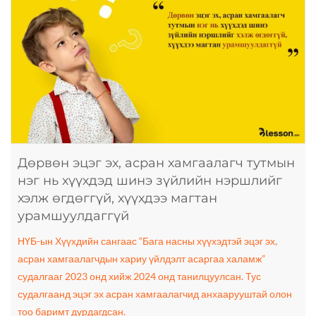
Дөрвөн эцэг эх, асран хамгаалагч тутмын
нэг нь хүүхдэд шинэ зүйлийн нэршлийг
хэлж өгдөггүй, хүүхдээ магтан
урамшуулдаггүй
НҮБ-ын Хүүхдийн сангаас “Бага насны хүүхэдтэй эцэг эх,
асран хамгаалагчдын хариу үйлдэлт асаргаа халамж”
судалгааг 2023 онд хийж 2024 онд танилцуулсан. Тус
судалгаанд эцэг эх асран хамгаалагчид анхаарууштай олон
тоо баримт дурдагдсан.