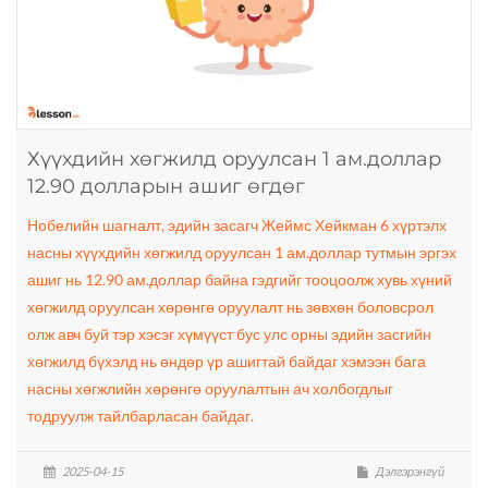
Хүүхдийн хөгжилд оруулсан 1 ам.доллар
12.90 долларын ашиг өгдөг
Нобелийн шагналт, эдийн засагч Жеймс Хейкман 6 хүртэлх
насны хүүхдийн хөгжилд оруулсан 1 ам.доллар тутмын эргэх
ашиг нь 12.90 ам.доллар байна гэдгийг тооцоолж хувь хүний
хөгжилд оруулсан хөрөнгө оруулалт нь зөвхөн боловсрол
олж авч буй тэр хэсэг хүмүүст бус улс орны эдийн засгийн
хөгжилд бүхэлд нь өндөр үр ашигтай байдаг хэмээн бага
насны хөгжлийн хөрөнгө оруулалтын ач холбогдлыг
тодруулж тайлбарласан байдаг.
2025-04-15
Дэлгэрэнгүй