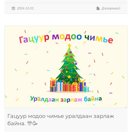
2024-12-01
Дэлгэрэнгүй
Гацуур модоо чимье уралдаан зарлаж
байна. 🎊🥳