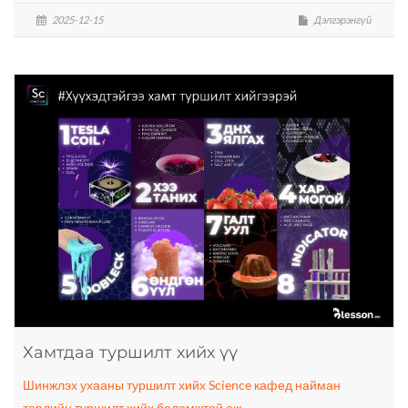
2025-12-15
Дэлгэрэнгүй
Хамтдаа туршилт хийх үү
Шинжлэх ухааны туршилт хийх Science кафед найман
төрлийн туршилт хийх боломжтой аж.