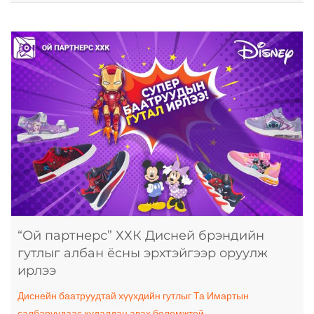
“Ой партнерс” ХХК Дисней брэндийн
гутлыг албан ёсны эрхтэйгээр оруулж
ирлээ
Диснейн баатруудтай хүүхдийн гутлыг Та Имартын
салбаруудаас худалдан авах боломжтой.